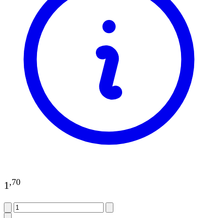
,
70
1