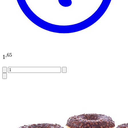
,
65
1