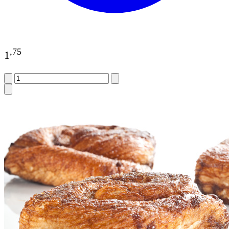
,
75
1