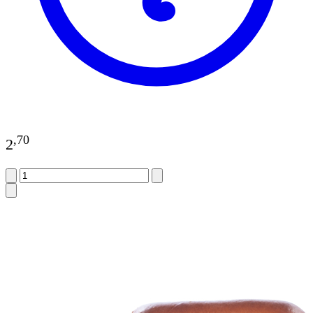
,
70
2