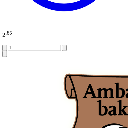
,
85
2