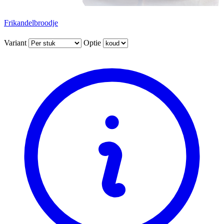
Frikandelbroodje
Variant
Optie