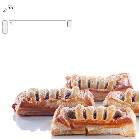
,
55
2