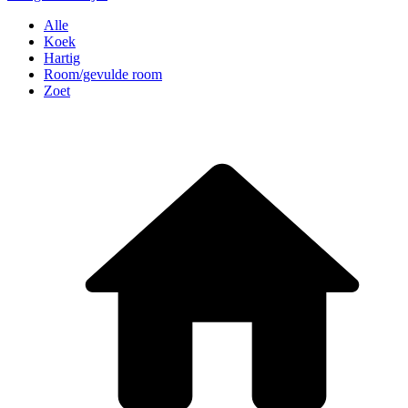
Alle
Koek
Hartig
Room/gevulde room
Zoet