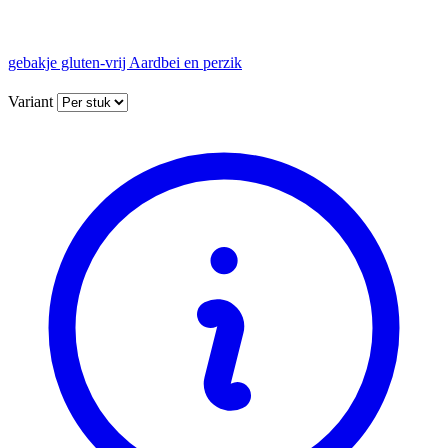
gebakje gluten-vrij Aardbei en perzik
Variant