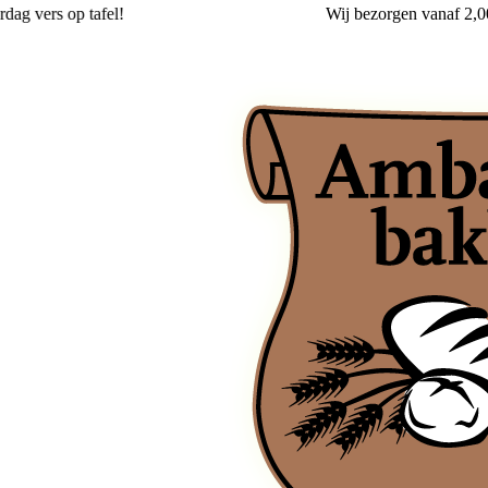
!
Wij
bezorgen
vanaf 2,00