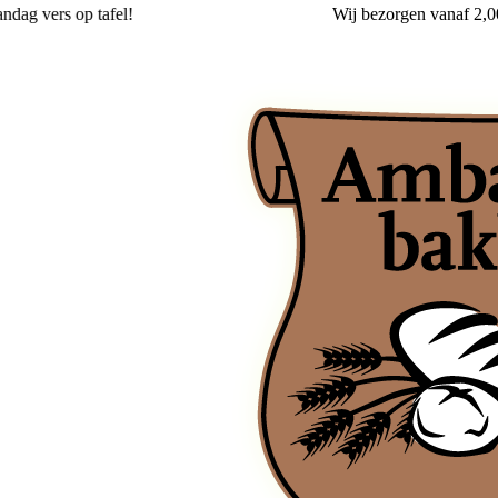
l!
Wij
bezorgen
vanaf 2,00